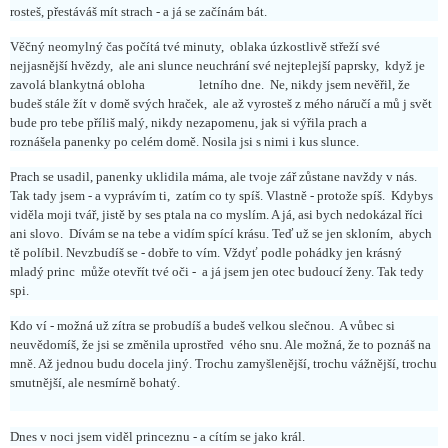
rosteš, přestáváš mít strach - a já se začínám bát.
Věčný neomylný čas počítá tvé minuty,
oblaka úzkostlivě střeží své
nejjasnější hvězdy,
ale ani slunce neuchrání své nejteplejší paprsky,
když je
zavolá blankytná obloha letního dne.
Ne, nikdy jsem nevěřil,
že
budeš stále žít v domě svých hraček,
ale až vyrosteš z mého náručí a mů j svět
bude pro tebe příliš malý, nikdy nezapomenu, jak si výřila prach a
roznášela panenky po celém domě. Nosila jsi s nimi i kus slunce.
Prach se usadil, panenky uklidila máma, ale tvoje zář zůstane navždy v nás.
Tak tady jsem - a vyprávím ti,
zatím co ty spíš. Vlastně - protože spíš.
Kdybys
viděla moji tvář, jistě by ses ptala na co myslím. A já, asi bych nedokázal říci
ani slovo.
Dívám se na tebe a vidím spící krásu. Teď už se jen skloním,
abych
tě políbil. Nevzbudíš se - dobře to vím. Vždyť podle pohádky jen krásný
mladý princ
může otevřít tvé oči -
a já jsem jen otec budoucí ženy. Tak tedy
spi.
Kdo ví -
možná už zítra se probudíš a budeš velkou slečnou.
A vůbec si
neuvědomíš, že jsi se změnila uprostřed vého snu. Ale možná, že to poznáš na
mně. Až jednou budu docela jiný. Trochu zamyšlenější, trochu vážnější, trochu
smutnější, ale nesmírně bohatý.
Dnes v noci jsem viděl princeznu - a cítím se jako král.