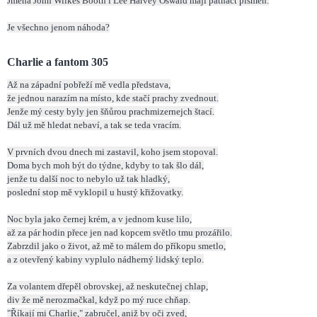
Jména John Wilkes Booth i Lee Harvey Oswald mají patnáct písmen.
Je všechno jenom náhoda?
Charlie a fantom 305
Až na západní pobřeží mě vedla představa,
že jednou narazím na místo, kde stačí prachy zvednout.
Jenže mý cesty byly jen šňůrou prachmizernejch štací.
Dál už mě hledat nebaví, a tak se teda vracím.
V prvních dvou dnech mi zastavil, koho jsem stopoval.
Doma bych moh být do týdne, kdyby to tak šlo dál,
jenže tu další noc to nebylo už tak hladký,
poslední stop mě vyklopil u hustý křižovatky.
Noc byla jako černej krém, a v jednom kuse lilo,
až za pár hodin přece jen nad kopcem světlo tmu prozářilo.
Zabrzdil jako o život, až mě to málem do příkopu smetlo,
a z otevřený kabiny vyplulo nádherný lidský teplo.
Za volantem dřepěl obrovskej, až neskutečnej chlap,
div že mě nerozmačkal, když po mý ruce chňap.
"Říkají mi Charlie," zabručel, aniž by oči zved,