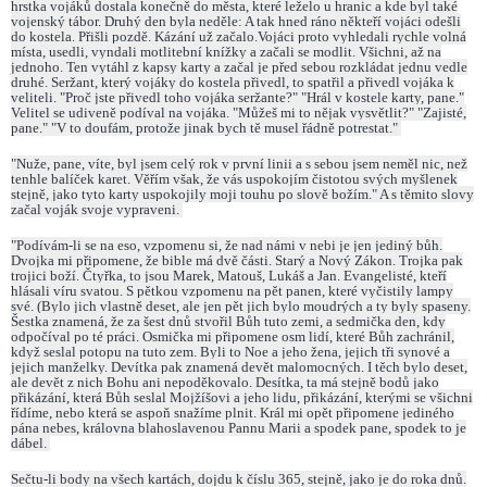
hrstka vojáků dostala konečně do města, které leželo u hranic a kde byl také
vojenský tábor. Druhý den byla neděle: A tak hned ráno někteří vojáci odešli
do kostela. Přišli pozdě. Kázání už začalo.Vojáci proto vyhledali rychle volná
místa, usedli, vyndali motlitební knížky a začali se modlit. Všichni, až na
jednoho. Ten vytáhl z kapsy karty a začal je před sebou rozkládat jednu vedle
druhé. Seržant, který vojáky do kostela přivedl, to spatřil a přivedl vojáka k
veliteli. "Proč jste přivedl toho vojáka seržante?" "Hrál v kostele karty, pane."
Velitel se udiveně podíval na vojáka. "Můžeš mi to nějak vysvětlit?" "Zajisté,
pane." "V to doufám, protože jinak bych tě musel řádně potrestat."
"Nuže, pane, víte, byl jsem celý rok v první linii a s sebou jsem neměl nic, než
tenhle balíček karet. Věřím však, že vás uspokojím čistotou svých myšlenek
stejně, jako tyto karty uspokojily moji touhu po slově božím." A s těmito slovy
začal voják svoje vypraveni.
"Podívám-li se na eso, vzpomenu si, že nad námi v nebi je jen jediný bůh.
Dvojka mi připomene, že bible má dvě části. Starý a Nový Zákon. Trojka pak
trojici boží. Čtyřka, to jsou Marek, Matouš, Lukáš a Jan. Evangelisté, kteří
hlásali víru svatou. S pětkou vzpomenu na pět panen, které vyčistily lampy
své. (Bylo jich vlastně deset, ale jen pět jich bylo moudrých a ty byly spaseny.
Šestka znamená, že za šest dnů stvořil Bůh tuto zemi, a sedmička den, kdy
odpočíval po té práci. Osmička mi připomene osm lidí, které Bůh zachránil,
když seslal potopu na tuto zem. Byli to Noe a jeho žena, jejich tři synové a
jejich manželky. Devítka pak znamená devět malomocných. I těch bylo deset,
ale devět z nich Bohu ani nepoděkovalo. Desítka, ta má stejně bodů jako
přikázání, která Bůh seslal Mojžíšovi a jeho lidu, přikázání, kterými se všichni
řídíme, nebo která se aspoň snažíme plnit. Král mi opět připomene jediného
pána nebes, královna blahoslavenou Pannu Marii a spodek pane, spodek to je
dábel.
Sečtu-li body na všech kartách, dojdu k číslu 365, stejně, jako je do roka dnů.