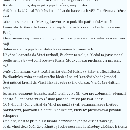
Každý z nich má, stejně jako jejich tvůrci, svoji historii.
Avšak ne každý malíř dokázal namíchat do barev dech věčného života a štětce
vést
tahem nesmrtelnosti. Mezi ty, kterým se to podařilo patří italský malíř
Leonardo da Vinci. Jedním z jeho nejslavnějších obrazů je Poslední večeře
Páně,
který provází zajimavý a poučný příběh jako přesvědčivé svědectví o věčném
boji
dobra se zlem a jejich neustálých vzájemných proměnách.
Když se Leonardo da Vinci rozhodl, že obraz namaluje, hledal nejprve model,
podle něhož by vytvořil postavu Krista. Stovky mužů přicházely a nabízely
své
tváře očím mistra, který toužil nalézt obličej Kristovy krásy a ušlechtilosti.
Po dlouhých týdnech usilovného hledání nalezl konečně vhodný model.
Šest měsíců kreslil da Vinci hlavní osobu svého obrazu. V průběhu dalších
šesti
let nalezl postupně jedenáct mužů, kteří vytvořili vzor pro zobrazení jedenácti
apoštolů. Jen jedno místo zůstalo prázdné - místo pro tvář Jidáše.
Opět dlouhé týdny pátral da Vinci po muži s tváří poznamenanou kletbou
pokrytectví, podvodu a zločinu, s obličejem, který by představoval povahu
schopnou
zradit nejlepšího přítele. Po mnoha bezvýsledných pokusech nalézt jej,
se da Vinci dozvěděl, že v Římě byl odsouzen mnohonásobný zločinec k trestu