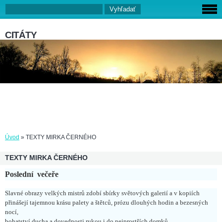
CITÁTY
Úvod
»
TEXTY MIRKA ČERNÉHO
TEXTY MIRKA ČERNÉHO
Poslední večeře
Slavné obrazy velkých mistrů zdobí sbírky světových galerií a v kopiích
přinášejí tajemnou krásu palety a štětců, prózu dlouhých hodin a bezesných
nocí,
bohatství ducha a dovednosti rukou i do nejprostších domků.