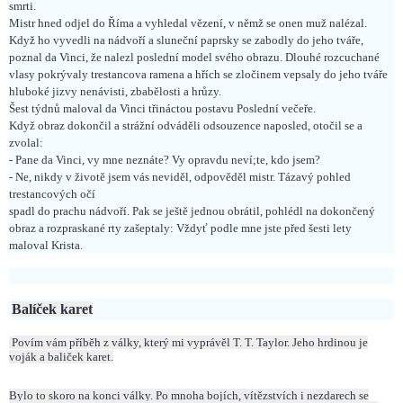
smrti.
Mistr hned odjel do Říma a vyhledal vězení, v němž se onen muž nalézal.
Když ho vyvedli na nádvoří a sluneční paprsky se zabodly do jeho tváře,
poznal da Vinci, že nalezl poslední model svého obrazu. Dlouhé rozcuchané
vlasy pokrývaly trestancova ramena a hřích se zločinem vepsaly do jeho tváře
hluboké jizvy nenávisti, zbabělosti a hrůzy.
Šest týdnů maloval da Vinci třináctou postavu Poslední večeře.
Když obraz dokončil a strážní odváděli odsouzence naposled, otočil se a
zvolal:
- Pane da Vinci, vy mne neznáte? Vy opravdu neví;te, kdo jsem?
- Ne, nikdy v životě jsem vás neviděl, odpověděl mistr. Tázavý pohled
trestancových očí
spadl do prachu nádvoří. Pak se ještě jednou obrátil, pohlédl na dokončený
obraz a rozpraskané rty zašeptaly: Vždyť podle mne jste před šesti lety
maloval Krista.
Balíček karet
Povím vám příběh z války, který mi vyprávěl T. T. Taylor. Jeho hrdinou je
voják a baliček karet.
Bylo to skoro na konci války. Po mnoha bojích, vítězstvích i nezdarech se