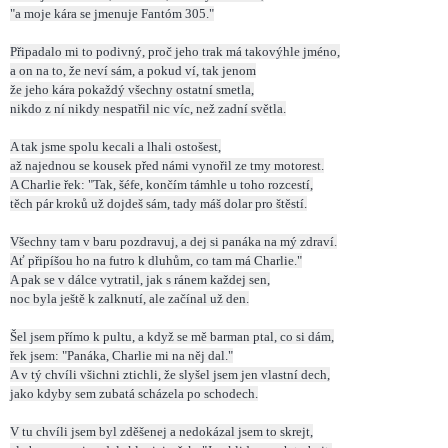
"a moje kára se jmenuje Fantóm 305."
Připadalo mi to podivný, proč jeho trak má takovýhle jméno,
a on na to, že neví sám, a pokud ví, tak jenom
že jeho kára pokaždý všechny ostatní smetla,
nikdo z ní nikdy nespatřil nic víc, než zadní světla.
A tak jsme spolu kecali a lhali ostošest,
až najednou se kousek před námi vynořil ze tmy motorest.
A Charlie řek: "Tak, šéfe, končím támhle u toho rozcestí,
těch pár kroků už dojdeš sám, tady máš dolar pro štěstí.
Všechny tam v baru pozdravuj, a dej si panáka na mý zdraví.
Ať připíšou ho na futro k dluhům, co tam má Charlie."
A pak se v dálce vytratil, jak s ránem každej sen,
noc byla ještě k zalknutí, ale začínal už den.
Šel jsem přímo k pultu, a když se mě barman ptal, co si dám,
řek jsem: "Panáka, Charlie mi na něj dal."
A v tý chvíli všichni ztichli, že slyšel jsem jen vlastní dech,
jako kdyby sem zubatá scházela po schodech.
V tu chvíli jsem byl zděšenej a nedokázal jsem to skrejt,