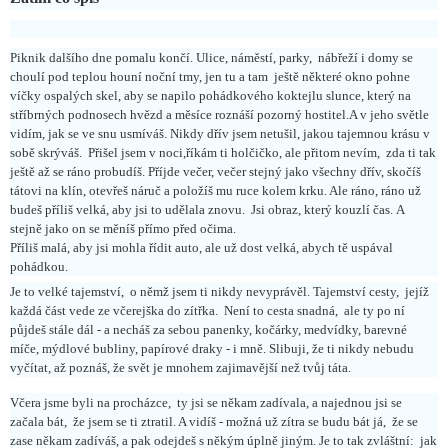
Piknik dalšího dne pomalu končí. Ulice, náměstí, parky, nábřeží i domy se
choulí pod teplou houní noční tmy, jen tu a tam
ještě některé okno pohne
víčky ospalých skel, aby se napilo pohádkového koktejlu slunce, který na
stříbrných podnosech hvězd a měsíce roznáší pozorný hostitel.A v jeho světle
vidím, jak se ve snu usmíváš. Nikdy dřív jsem netušil, jakou tajemnou krásu v
sobě skrýváš.
Přišel jsem v noci,říkám ti holčičko, ale přitom nevím,
zda ti tak
ještě až se ráno probudíš. Příjde večer, večer stejný jako všechny dřív, skočíš
tátovi na klín,
otevřeš náruč a položíš mu ruce kolem krku. Ale ráno, ráno už
budeš příliš velká, aby jsi to udělala znovu.
Jsi obraz, který kouzlí čas.
A
stejně jako on se měníš přímo před očima.
Příliš malá, aby jsi mohla řídit auto, ale už dost velká, abych tě uspával
pohádkou.
Je to velké tajemství,
o němž jsem ti nikdy nevyprávěl. Tajemství cesty,
jejíž
každá část vede ze včerejška do zítřka.
Není to cesta snadná,
ale ty po ní
půjdeš stále dál - a necháš za sebou panenky, kočárky, medvídky, barevné
míče, mýdlové bubliny, papírové draky - i mně. Slibuji, že ti nikdy nebudu
vyčítat, až poznáš, že svět je mnohem zajimavější než tvůj táta.
Včera jsme byli na procházce,
ty jsi se někam zadívala, a najednou jsi se
začala bát,
že jsem se ti ztratil. A vidíš - možná už zítra se budu bát já,
že se
zase někam zadíváš, a pak odejdeš s někým úplně jiným. Je to tak zvláštní:
jak