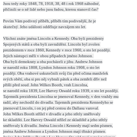
Jsou tedy roky 1848, 78, 1918, 38, 48 i rok 1968 náhodné,
přičinili se o ně lidé nebo jsou řadou, kterou stanovil čas?
Povím Vám podivný příběh, příběh tím podivnější, že je
skutečný. Jeho události odděluje navzájem sto let.
Všichni znáte jména Lincoln a Kennedy. Oba byli prezidenty
Spojených států a oba byli zavražděni. Lincoln byl zvolen
prezidentem v roce 1860, Kennedy v roce 1960, o sto let později.
Jejich nástupci měli v obou případech jméno Johnson.
Oba byli demokraty a oba pocházeli z jihu. Andrew Johnson
se narodil roku 1808, Lyndon Johnson roku 1908, o sto let
později. Oba vrahové uskutečnili svůj čin před očima manželek
svých obětí, oba si pro něj vybrali pátek a oba zemřeli dřív než
přišli před soud. John Wilkes Booth, vrah Lincolna,
se narodil roku 1839, Lee Harvey Oswald roku 1939, o sto let později.
Tajemník prezidenta Lincolna se jmenoval Kennedy, v den vraždy mu
radil, aby nechodil do divadla. Tajemník prezidenta Kennedyho se
jmenoval Lincoln, i on jej před cestou do Dallasu varoval.
John Wilkes Booth střílel v divadle a jeho střely směřovaly
ke skladišti. Lee Harvey Oswald střílel ze skladiště a jeho střely
směřovaly k divadlu. Jména Lincoln i Kennedy mají sedm písmen,
jména Andrew Johnson a Lyndon Johnson mají třináct písmen.