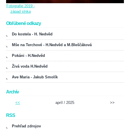
Fotografie 2019 -
západ slnka
Obľúbené odkazy
Do kostela - H. Nedvěd
Mše na Terchové - H.Nedvěd a M.Bleščáková
Pokáni - H.Nedvěd
Živá voda H.Nedvěd
Ave Maria - Jakub Smolík
Archív
<<
apríl / 2025
>>
RSS
Prehľad zdrojov