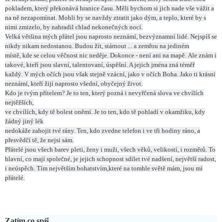
pokladem, který překonává hranice času.
Měli bychom si jich nade vše vážit a
na ně nezapomínat.
Mohli by se navždy ztratit jako dým,
a teplo, které by s
nimi zmizelo, by nahradil chlad nekonečných nocí.
Velká většina mých přátel jsou naprosto neznámí, bezvýznamní lidé.
Nejspíš se
nikdy nikam nedostanou.
Budou žít, stárnout ... a zemřou na jediném
místě,
kde se celou věčnost nic neděje.
Dokonce - není ani na mapě.
Ale znám i
takové, kteří jsou slavní,
talentovaní, úspěšní. A jejich jména zná téměř
každý.
V mých očích jsou však stejně vzácní, jako v očích Boha.
Jako ti krásní
neznámí, kteří žijí naprosto všední, obyčejný život.
Kdo je tvým přítelem? Je to ten,
který pozná i nevyřčená slova ve chvílích
nejtěžších,
ve chvílích, kdy tě bolest oněmí.
Je to ten, kdo tě pohladí v okamžiku, kdy
žádný jiný lék
nedokáže zahojit tvé rány.
Ten, kdo zvedne telefon i ve tři hodiny ráno,
a
přesvědčí tě, že nejsi sám.
Přátelé jsou všech barev pleti,
ženy i muži, všech věků, velikostí, i rozměrů.
To
hlavní, co mají společné,
je jejich schopnost sdílet tvé nadšení, největší radost,
i neúspěch.
Tím největším bohatstvím,
které na tomhle světě mám, jsou mí
přátelé.
Zatím co spíš