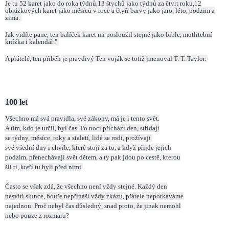
Je tu 52 karet jako do roka týdnů,13 štychů jako týdnů za čtvrt roku,12
obrázkových karet jako měsíců v roce a čtyři barvy jako jaro, léto, podzim a
zima.
Jak vidíte pane, ten balíček karet mi posloužil stejně jako bible, motlitební
knížka i kalendář."
A přátelé, ten přiběh je pravdivý Ten voják se totiž jmenoval T. T. Taylor.
100 let
Všechno má svá pravidla, své zákony, má je i tento svět.
A tím, kdo je určil, byl čas. Po noci přichází den, střídají
se týdny, měsíce, roky a staletí, lidé se rodí, prožívají
své všední dny i chvíle, které stojí za to, a když přijde jejich
podzim, přenechávají svět dětem, a ty pak jdou po cestě, kterou
šli ti, kteří tu byli před nimi.
Často se však zdá, že všechno není vždy stejné. Každý den
nesvítí slunce, bouře nepřináší vždy zkázu, přátele nepotkáváme
najednou. Proč nebyl čas důsledný, snad proto, že jinak nemohl
nebo pouze z rozmaru?