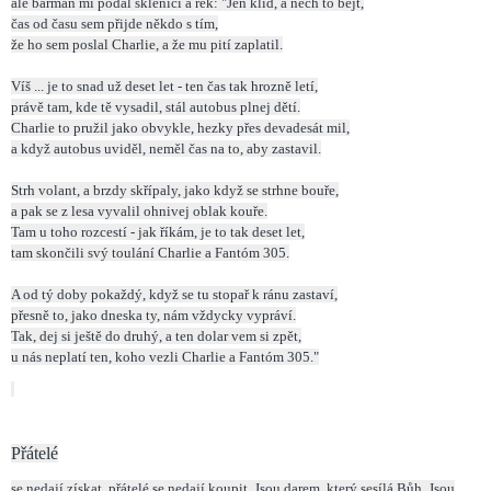
ale barman mi podal sklenici a řek: "Jen klid, a nech to bejt,
čas od času sem přijde někdo s tím,
že ho sem poslal Charlie, a že mu pití zaplatil.
Víš ... je to snad už deset let - ten čas tak hrozně letí,
právě tam, kde tě vysadil, stál autobus plnej dětí.
Charlie to pružil jako obvykle, hezky přes devadesát mil,
a když autobus uviděl, neměl čas na to, aby zastavil.
Strh volant, a brzdy skřípaly, jako když se strhne bouře,
a pak se z lesa vyvalil ohnivej oblak kouře.
Tam u toho rozcestí - jak říkám, je to tak deset let,
tam skončili svý toulání Charlie a Fantóm 305.
A od tý doby pokaždý, když se tu stopař k ránu zastaví,
přesně to, jako dneska ty, nám vždycky vypráví.
Tak, dej si ještě do druhý, a ten dolar vem si zpět,
u nás neplatí ten, koho vezli Charlie a Fantóm 305."
Přátelé
se nedají získat,
přátelé se nedají koupit. Jsou darem, který sesílá Bůh.
Jsou