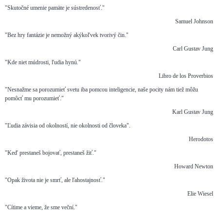
"Skutočné umenie pamäte je sústredenosť."
Samuel Johnson
"Bez hry fantázie je nemožný akýkoľvek tvorivý čin."
Carl Gustav Jung
"Kde niet múdrosti, ľudia hynú."
Libro de los Proverbios
"Nesnažme sa porozumieť svetu iba pomcou inteligencie, naše pocity nám tiež môžu
pomôcť mu porozumieť."
Karl Gustav Jung
"Ľudia závisia od okolností, nie okolnosti od človeka".
Herodotos
"Keď prestaneš bojovať, prestaneš žiť."
Howard Newton
"Opak života nie je smrť, ale ľahostajnosť."
Elie Wiesel
"Cítime a vieme, že sme veční."