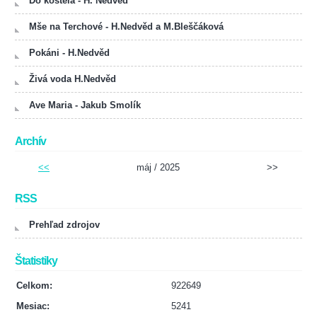
Do kostela - H. Nedvěd
Mše na Terchové - H.Nedvěd a M.Bleščáková
Pokáni - H.Nedvěd
Živá voda H.Nedvěd
Ave Maria - Jakub Smolík
Archív
<<
máj / 2025
>>
RSS
Prehľad zdrojov
Štatistiky
Celkom:
922649
Mesiac:
5241