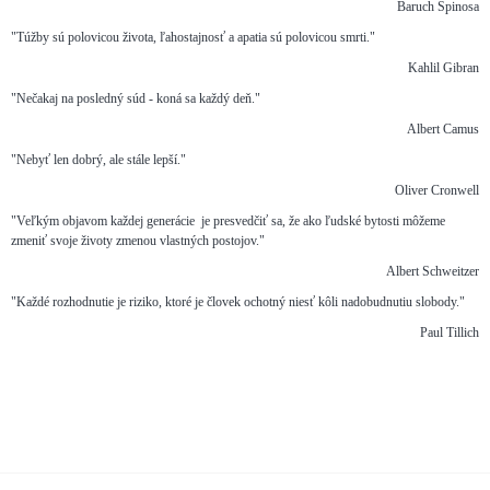
Baruch Spinosa
"Túžby sú polovicou života, ľahostajnosť a apatia sú polovicou smrti."
Kahlil Gibran
"Nečakaj na posledný súd - koná sa každý deň."
Albert Camus
"Nebyť len dobrý, ale stále lepší."
Oliver Cronwell
"Veľkým objavom každej generácie je presvedčiť sa, že ako ľudské bytosti môžeme
zmeniť svoje životy zmenou vlastných postojov."
Albert Schweitzer
"Každé rozhodnutie je riziko, ktoré je človek ochotný niesť kôli nadobudnutiu slobody."
Paul Tillich