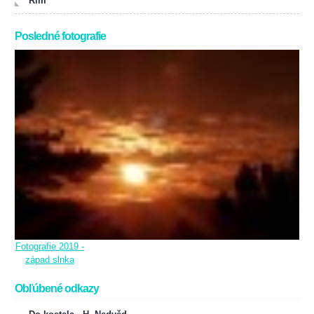
Rím
Posledné fotografie
Fotografie 2019 -
západ slnka
Obľúbené odkazy