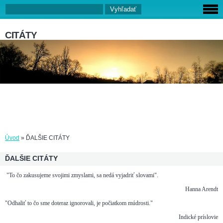
CITÁTY
Úvod
»
ĎALŠIE CITÁTY
ĎALŠIE CITÁTY
"To čo zakusujeme svojimi zmyslami, sa nedá vyjadriť slovami".
Hanna Arendt
"Odhaliť to čo sme doteraz ignorovali, je počiatkom múdrosti."
Indické príslovie